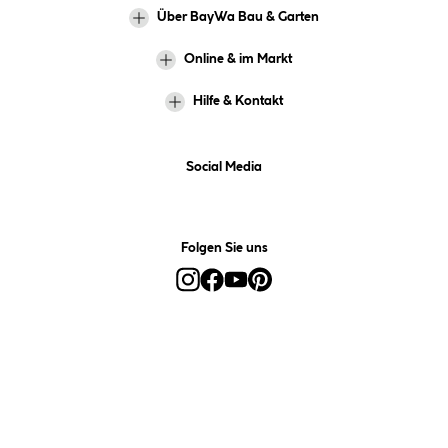
Über BayWa Bau & Garten
Online & im Markt
Hilfe & Kontakt
Social Media
Folgen Sie uns
Alle Preise inkl. gesetzl. Mehrwertsteuer zzgl.
Versandkosten
und ggf.
Nachnahmegebühren, wenn nicht anders angegeben.
*Preis bestimmt sich auf Basis Ihres hinterlegten Marktes.
**Nur für Inhaber der BayWa-Card. Nicht kombinierbar mit
Sofortrabatten, Aktionen, Rabatt-Coupons und Rabatt-Gutscheinen. Um
den BayWa-Card-Preis zu erhalten, legen Sie den Artikel in den
Warenkorb und hinterlegen Sie bei der Bestellung Ihre BayWa-Card-