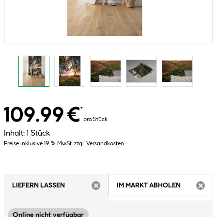
109.99 €
*
pro Stück
Inhalt:
1 Stück
Preise inklusive 19 % MwSt. zzgl. Versandkosten
LIEFERN LASSEN
IM MARKT ABHOLEN
ARTIKEL NICHT VERFÜGBAR
ARTIK
Online nicht verfügbar