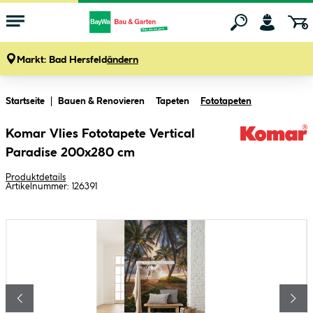
Markt:
Bad Hersfeld
ändern
Zum Hauptinhalt springen
Startseite
Bauen & Renovieren
Tapeten
Fototapeten
Komar Vlies Fototapete Vertical
Paradise 200x280 cm
Produktdetails
Artikelnummer:
126391
Bildergalerie überspringen