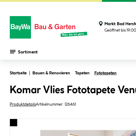
Markt:
Bad Hersf
Geöffnet bis 19:0
Sortiment
Zum Hauptinhalt springen
Startseite
Bauen & Renovieren
Tapeten
Fototapeten
Komar Vlies Fototapete Ve
Produktdetails
Artikelnummer:
126461
Bildergalerie überspringen