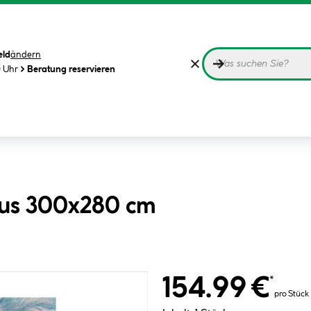
eld
ändern
0 Uhr
Beratung reservieren
nus 300x280 cm
154.99 €
*
pro Stück