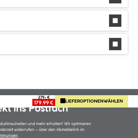
279.- €
LIEFEROPTIONEN
WÄHLEN
179.99 €
ekt ins Postfach
oduktneuheiten und mehr erhalten! Wir optimieren
jederzeit widerrufen – über den Abmeldelink im
timmungen
.