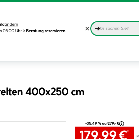
eld
ändern
m 08:00 Uhr
Beratung reservieren
welten 400x250 cm
-35.49 % auf
279.- €
179.99 €
*
p