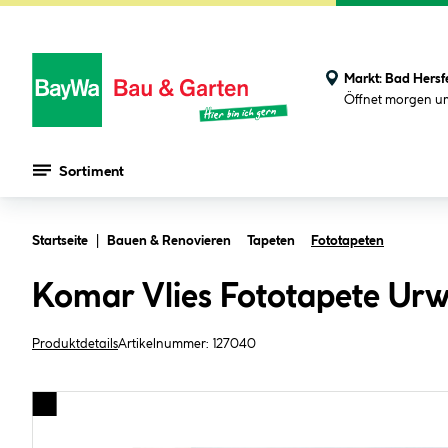
Markt:
Bad Hersf
Öffnet morgen u
Sortiment
Zum Hauptinhalt springen
Startseite
Bauen & Renovieren
Tapeten
Fototapeten
Komar Vlies Fototapete Ur
Produktdetails
Artikelnummer:
127040
Bildergalerie überspringen