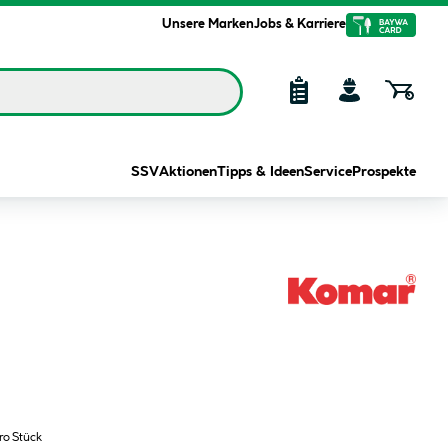
Unsere Marken
Jobs & Karriere
SSV
Aktionen
Tipps & Ideen
Service
Prospekte
ro Stück