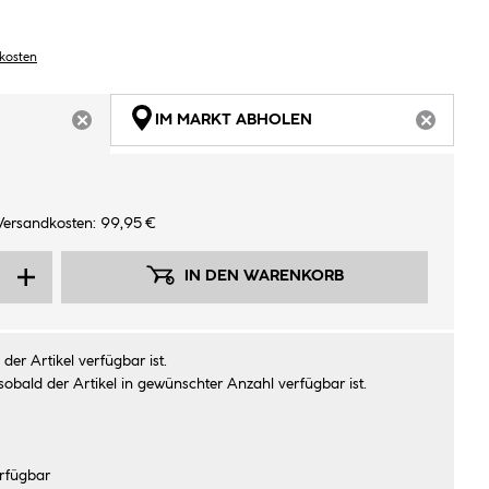
dkosten
IM MARKT ABHOLEN
ARTIKEL NICHT VERFÜGBAR
ARTIKEL
Versandkosten: 99,95 €
IN DEN WARENKORB
der Artikel verfügbar ist.
sobald der Artikel in gewünschter Anzahl verfügbar ist.
rfügbar