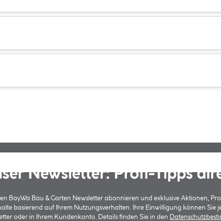
ser Newsletter: Profi-Tipps dir
 den BayWa Bau & Garten Newsletter abonnieren und exklusive Aktionen, Pr
halte basierend auf Ihrem Nutzungsverhalten. Ihre Einwilligung können Sie 
tter oder in Ihrem Kundenkonto. Details finden Sie in den
Datenschutzbes