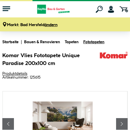
Markt:
Bad Hersfeld
ändern
Zum Hauptinhalt springen
Startseite
Bauen & Renovieren
Tapeten
Fototapeten
Komar Vlies Fototapete Unique
Paradise 200x100 cm
Produktdetails
Artikelnummer:
125615
Bildergalerie überspringen