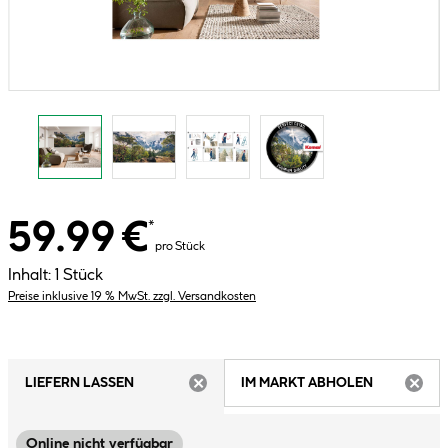
59.99 €
*
pro Stück
Inhalt:
1 Stück
Preise inklusive 19 % MwSt. zzgl. Versandkosten
LIEFERN LASSEN
IM MARKT ABHOLEN
ARTIKEL NICHT VERFÜGBAR
ARTIK
Online nicht verfügbar