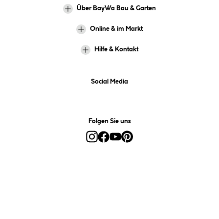
Über BayWa Bau & Garten
Online & im Markt
Hilfe & Kontakt
Social Media
Folgen Sie uns
Alle Preise inkl. gesetzl. Mehrwertsteuer zzgl.
Versandkosten
und ggf.
Nachnahmegebühren, wenn nicht anders angegeben.
*Preis bestimmt sich auf Basis Ihres hinterlegten Marktes.
**Nur für Inhaber der BayWa-Card. Nicht kombinierbar mit
Sofortrabatten, Aktionen, Rabatt-Coupons und Rabatt-Gutscheinen. Um
den BayWa-Card-Preis zu erhalten, legen Sie den Artikel in den
Warenkorb und hinterlegen Sie bei der Bestellung Ihre BayWa-Card-