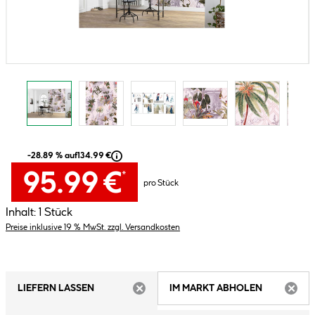
-28.89 % auf
134.99 €
95.99 €
*
pro Stück
Inhalt:
1 Stück
Preise inklusive 19 % MwSt. zzgl. Versandkosten
LIEFERN LASSEN
IM MARKT ABHOLEN
ARTIKEL NICHT VERFÜGBAR
ARTIK