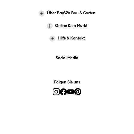
Über BayWa Bau & Garten
Online & im Markt
Hilfe & Kontakt
Social Media
Folgen Sie uns
Alle Preise inkl. gesetzl. Mehrwertsteuer zzgl.
Versandkosten
und ggf.
Nachnahmegebühren, wenn nicht anders angegeben.
*Preis bestimmt sich auf Basis Ihres hinterlegten Marktes.
**Nur für Inhaber der BayWa-Card. Nicht kombinierbar mit
Sofortrabatten, Aktionen, Rabatt-Coupons und Rabatt-Gutscheinen. Um