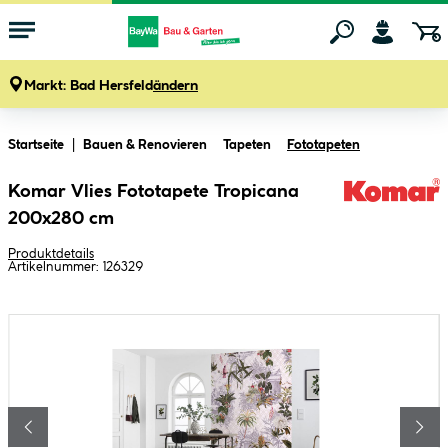
Markt:
Bad Hersfeld
ändern
Zum Hauptinhalt springen
Startseite
Bauen & Renovieren
Tapeten
Fototapeten
Komar Vlies Fototapete Tropicana
200x280 cm
Produktdetails
Artikelnummer:
126329
Bildergalerie überspringen