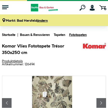
Markt:
Bad Hersfeld
ändern
Zum Hauptinhalt springen
Startseite
Bauen & Renovieren
Tapeten
Fototapeten
Komar Vlies Fototapete Trésor
350x250 cm
Produktdetails
Artikelnummer:
126494
Bildergalerie überspringen