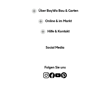
Über BayWa Bau & Garten
Online & im Markt
Hilfe & Kontakt
Social Media
Folgen Sie uns
Alle Preise inkl. gesetzl. Mehrwertsteuer zzgl.
Versandkosten
und ggf.
Nachnahmegebühren, wenn nicht anders angegeben.
*Preis bestimmt sich auf Basis Ihres hinterlegten Marktes.
**Nur für Inhaber der BayWa-Card. Nicht kombinierbar mit
Sofortrabatten, Aktionen, Rabatt-Coupons und Rabatt-Gutscheinen. Um