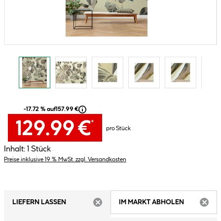
-17.72 % auf
157.99 €
129.99 €
*
pro Stück
Inhalt:
1 Stück
Preise inklusive 19 % MwSt. zzgl. Versandkosten
LIEFERN LASSEN
IM MARKT ABHOLEN
ARTIKEL NICHT VERFÜGBAR
ARTIK