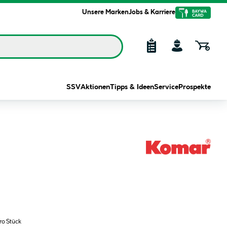
Unsere Marken
Jobs & Karriere
SSV
Aktionen
Tipps & Ideen
Service
Prospekte
ro Stück