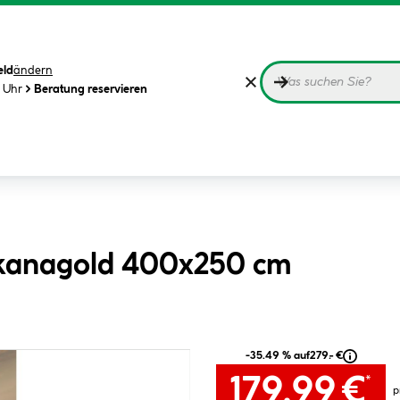
eld
ändern
0 Uhr
Beratung reservieren
skanagold 400x250 cm
-35.49 % auf
279.- €
179.99 €
*
p