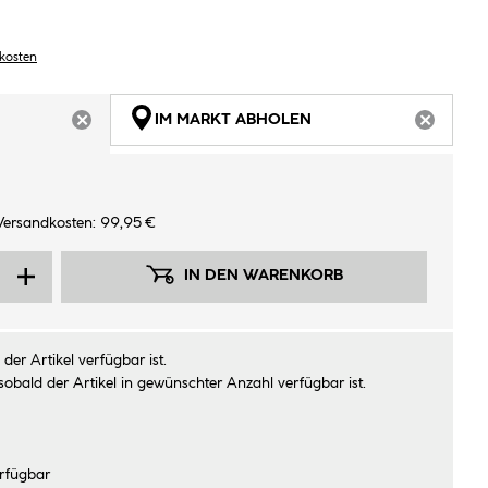
dkosten
IM MARKT ABHOLEN
ARTIKEL NICHT VERFÜGBAR
ARTIKEL
Versandkosten: 99,95 €
IN DEN WARENKORB
der Artikel verfügbar ist.
sobald der Artikel in gewünschter Anzahl verfügbar ist.
rfügbar