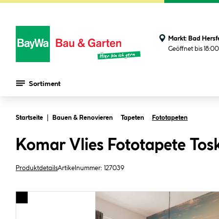
Markt:
Bad Hersf
Geöffnet bis 18:0
Sortiment
Zum Hauptinhalt springen
Startseite
Bauen & Renovieren
Tapeten
Fototapeten
Komar Vlies Fototapete To
Produktdetails
Artikelnummer:
127039
Bildergalerie überspringen