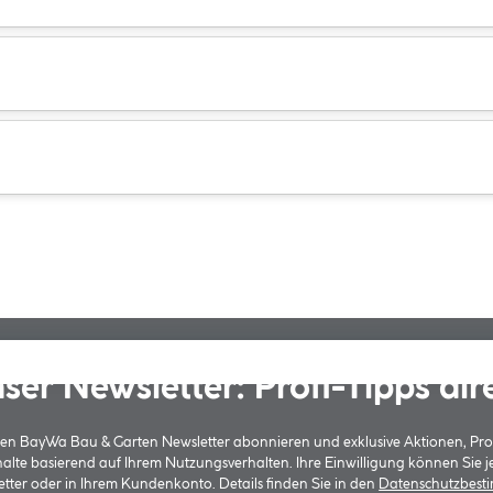
ser Newsletter: Profi-Tipps dir
 den BayWa Bau & Garten Newsletter abonnieren und exklusive Aktionen, Pr
halte basierend auf Ihrem Nutzungsverhalten. Ihre Einwilligung können Sie 
tter oder in Ihrem Kundenkonto. Details finden Sie in den
Datenschutzbes