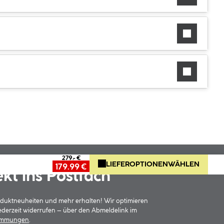
279.- €
LIEFEROPTIONEN
WÄHLEN
179.99 €
ekt ins Postfach
oduktneuheiten und mehr erhalten! Wir optimieren
jederzeit widerrufen – über den Abmeldelink im
timmungen
.