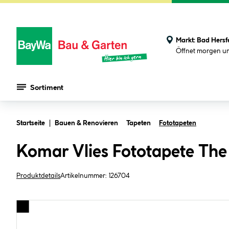
Markt:
Bad Hersf
Öffnet morgen u
Sortiment
Zum Hauptinhalt springen
Startseite
Bauen & Renovieren
Tapeten
Fototapeten
Komar Vlies Fototapete T
Produktdetails
Artikelnummer:
126704
Bildergalerie überspringen