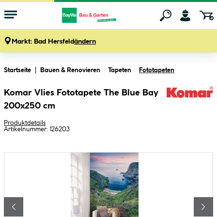
Markt:
Bad Hersfeld
ändern
Zum Hauptinhalt springen
Startseite
Bauen & Renovieren
Tapeten
Fototapeten
Komar Vlies Fototapete The Blue Bay
200x250 cm
Produktdetails
Artikelnummer:
126203
Bildergalerie überspringen