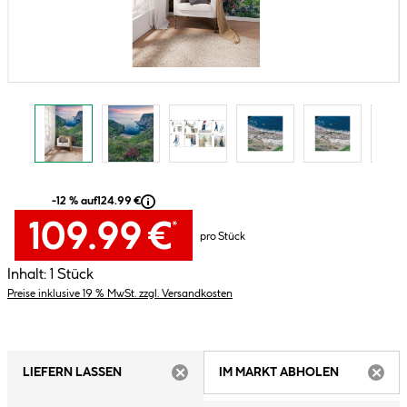
-12 % auf
124.99 €
109.99 €
*
pro Stück
Inhalt:
1 Stück
Preise inklusive 19 % MwSt. zzgl. Versandkosten
LIEFERN LASSEN
IM MARKT ABHOLEN
ARTIKEL NICHT VERFÜGBAR
ARTIK