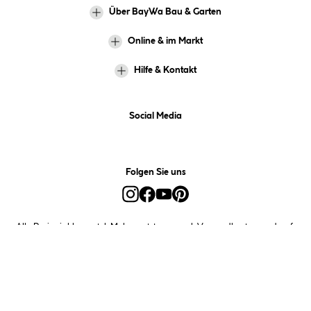
Über BayWa Bau & Garten
Online & im Markt
Hilfe & Kontakt
Social Media
Folgen Sie uns
Alle Preise inkl. gesetzl. Mehrwertsteuer zzgl.
Versandkosten
und ggf.
Nachnahmegebühren, wenn nicht anders angegeben.
*Preis bestimmt sich auf Basis Ihres hinterlegten Marktes.
**Nur für Inhaber der BayWa-Card. Nicht kombinierbar mit
Sofortrabatten, Aktionen, Rabatt-Coupons und Rabatt-Gutscheinen. Um
den BayWa-Card-Preis zu erhalten, legen Sie den Artikel in den
Warenkorb und hinterlegen Sie bei der Bestellung Ihre BayWa-Card-