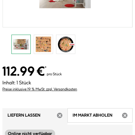
112.99 €
*
pro Stück
Inhalt:
1 Stück
Preise inklusive 19 % MwSt. zzgl. Versandkosten
LIEFERN LASSEN
IM MARKT ABHOLEN
ARTIKEL NICHT VERFÜGBAR
ARTIK
Online nicht verfügbar