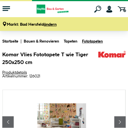
Markt:
Bad Hersfeld
ändern
Zum Hauptinhalt springen
Startseite
Bauen & Renovieren
Tapeten
Fototapeten
Komar Vlies Fototapete T wie Tiger
250x250 cm
Produktdetails
Artikelnummer:
126021
Bildergalerie überspringen