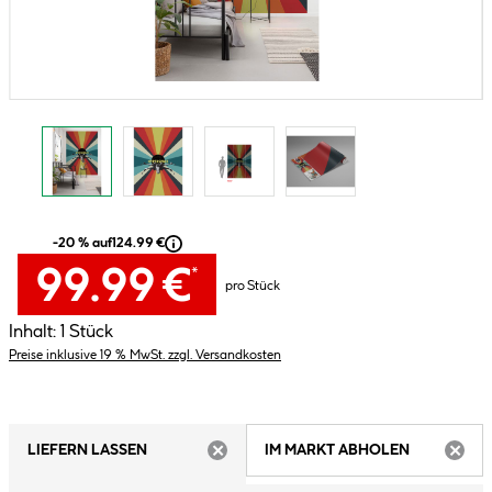
-20 % auf
124.99 €
99.99 €
*
pro Stück
Inhalt:
1 Stück
Preise inklusive 19 % MwSt. zzgl. Versandkosten
LIEFERN LASSEN
IM MARKT ABHOLEN
ARTIKEL NICHT VERFÜGBAR
ARTIK