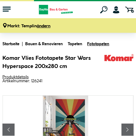
Markt:
Templin
ändern
Zum Hauptinhalt springen
Startseite
Bauen & Renovieren
Tapeten
Fototapeten
Komar Vlies Fototapete Star Wars
Hyperspace 200x280 cm
Produktdetails
Artikelnummer:
126241
Bildergalerie überspringen