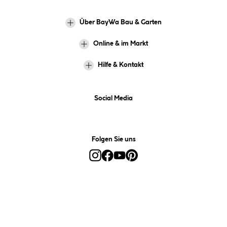
Über BayWa Bau & Garten
Online & im Markt
Hilfe & Kontakt
Social Media
Folgen Sie uns
Alle Preise inkl. gesetzl. Mehrwertsteuer zzgl.
Versandkosten
und ggf.
Nachnahmegebühren, wenn nicht anders angegeben.
*Preis bestimmt sich auf Basis Ihres hinterlegten Marktes.
**Nur für Inhaber der BayWa-Card. Nicht kombinierbar mit
Sofortrabatten, Aktionen, Rabatt-Coupons und Rabatt-Gutscheinen. Um