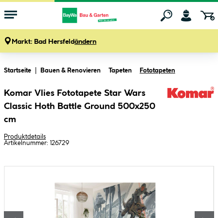
Markt:
Bad Hersfeld
ändern
Zum Hauptinhalt springen
Startseite
Bauen & Renovieren
Tapeten
Fototapeten
Komar Vlies Fototapete Star Wars
Classic Hoth Battle Ground 500x250
cm
Produktdetails
Artikelnummer:
126729
Bildergalerie überspringen