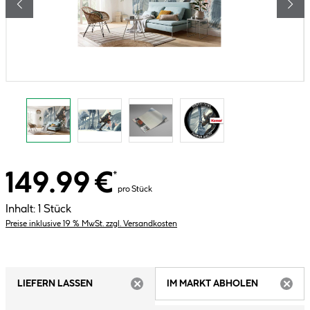
149.99 €
*
pro Stück
Inhalt:
1 Stück
Preise inklusive 19 % MwSt. zzgl. Versandkosten
LIEFERN LASSEN
IM MARKT ABHOLEN
ARTIKEL NICHT VERFÜGBAR
ARTIK