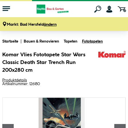
Markt:
Bad Hersfeld
ändern
Zum Hauptinhalt springen
Startseite
Bauen & Renovieren
Tapeten
Fototapeten
Komar Vlies Fototapete Star Wars
Classic Death Star Trench Run
200x280 cm
Produktdetails
Artikelnummer:
126180
Bildergalerie überspringen