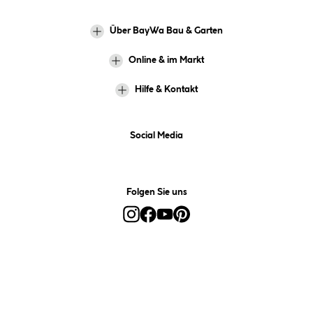
Über BayWa Bau & Garten
Online & im Markt
Hilfe & Kontakt
Social Media
Folgen Sie uns
Alle Preise inkl. gesetzl. Mehrwertsteuer zzgl.
Versandkosten
und ggf.
Nachnahmegebühren, wenn nicht anders angegeben.
*Preis bestimmt sich auf Basis Ihres hinterlegten Marktes.
**Nur für Inhaber der BayWa-Card. Nicht kombinierbar mit
Sofortrabatten, Aktionen, Rabatt-Coupons und Rabatt-Gutscheinen. Um