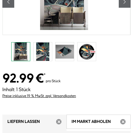
92.99 €
*
pro Stück
Inhalt:
1 Stück
Preise inklusive 19 % MwSt. zzgl. Versandkosten
LIEFERN LASSEN
IM MARKT ABHOLEN
ARTIKEL NICHT VERFÜGBAR
ARTIK