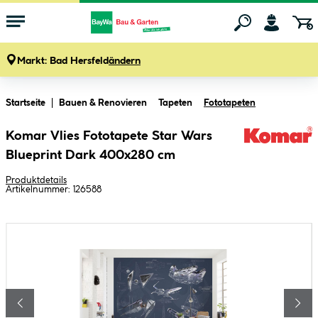
Markt:
Bad Hersfeld
ändern
Zum Hauptinhalt springen
Startseite
Bauen & Renovieren
Tapeten
Fototapeten
Komar Vlies Fototapete Star Wars
Blueprint Dark 400x280 cm
Produktdetails
Artikelnummer:
126588
Bildergalerie überspringen