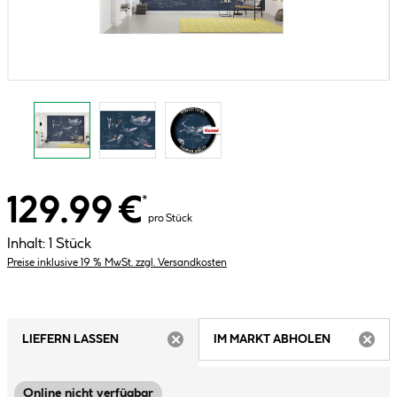
129.99 €
*
pro Stück
Inhalt:
1 Stück
Preise inklusive 19 % MwSt. zzgl. Versandkosten
LIEFERN LASSEN
IM MARKT ABHOLEN
ARTIKEL NICHT VERFÜGBAR
ARTIK
Online nicht verfügbar