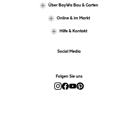
Über BayWa Bau & Garten
Online & im Markt
Hilfe & Kontakt
Social Media
Folgen Sie uns
Alle Preise inkl. gesetzl. Mehrwertsteuer zzgl.
Versandkosten
und ggf.
Nachnahmegebühren, wenn nicht anders angegeben.
*Preis bestimmt sich auf Basis Ihres hinterlegten Marktes.
**Nur für Inhaber der BayWa-Card. Nicht kombinierbar mit
Sofortrabatten, Aktionen, Rabatt-Coupons und Rabatt-Gutscheinen. Um
den BayWa-Card-Preis zu erhalten, legen Sie den Artikel in den
Warenkorb und hinterlegen Sie bei der Bestellung Ihre BayWa-Card-