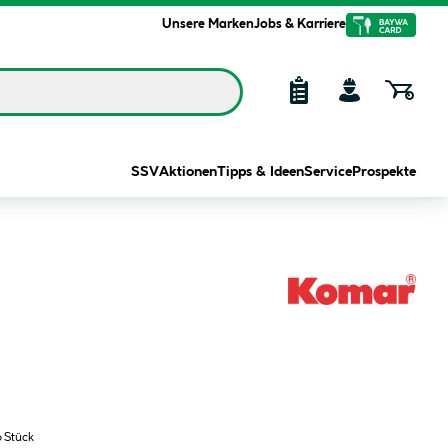
Unsere Marken
Jobs & Karriere
SSV
Aktionen
Tipps & Ideen
Service
Prospekte
o Stück