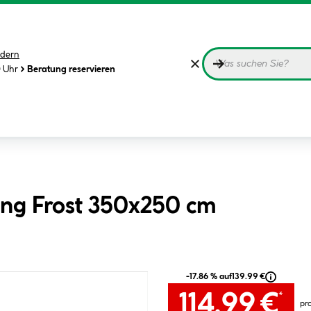
dern
0 Uhr
Beratung reservieren
ing Frost 350x250 cm
-17.86 % auf
139.99 €
114.99 €
*
pr