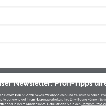
ser Newsletter: Profi-Tipps dir
 den BayWa Bau & Garten Newsletter abonnieren und exklusive Aktionen, Pr
halte basierend auf Ihrem Nutzungsverhalten. Ihre Einwilligung können Sie 
tter oder in Ihrem Kundenkonto. Details finden Sie in den
Datenschutzbes