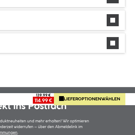
139.99 €
LIEFEROPTIONEN
WÄHLEN
114.99 €
ekt ins Postfach
oduktneuheiten und mehr erhalten! Wir optimieren
jederzeit widerrufen – über den Abmeldelink im
timmungen
.