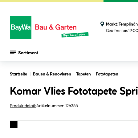
Markt:
Templin
än
Geöffnet bis 19:0
Sortiment
Zum Hauptinhalt springen
Startseite
Bauen & Renovieren
Tapeten
Fototapeten
Komar Vlies Fototapete Spr
Produktdetails
Artikelnummer:
126385
Bildergalerie überspringen