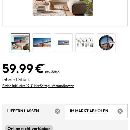
59.99 €
*
pro Stück
Inhalt:
1 Stück
Preise inklusive 19 % MwSt. zzgl. Versandkosten
LIEFERN LASSEN
IM MARKT ABHOLEN
ARTIKEL NICHT VERFÜGBAR
ARTIK
Online nicht verfügbar