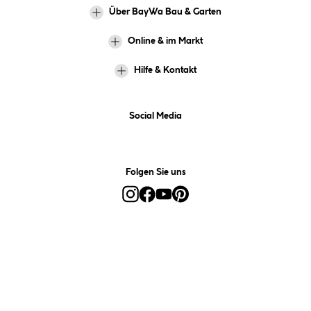
Über BayWa Bau & Garten
Online & im Markt
Hilfe & Kontakt
Social Media
Folgen Sie uns
Alle Preise inkl. gesetzl. Mehrwertsteuer zzgl.
Versandkosten
und ggf.
Nachnahmegebühren, wenn nicht anders angegeben.
*Preis bestimmt sich auf Basis Ihres hinterlegten Marktes.
**Nur für Inhaber der BayWa-Card. Nicht kombinierbar mit
Sofortrabatten, Aktionen, Rabatt-Coupons und Rabatt-Gutscheinen. Um
den BayWa-Card-Preis zu erhalten, legen Sie den Artikel in den
Warenkorb und hinterlegen Sie bei der Bestellung Ihre BayWa-Card-