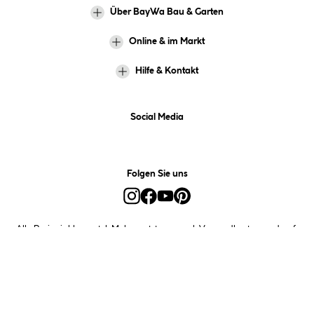
Über BayWa Bau & Garten
Online & im Markt
Hilfe & Kontakt
Social Media
Folgen Sie uns
Alle Preise inkl. gesetzl. Mehrwertsteuer zzgl.
Versandkosten
und ggf.
Nachnahmegebühren, wenn nicht anders angegeben.
*Preis bestimmt sich auf Basis Ihres hinterlegten Marktes.
**Nur für Inhaber der BayWa-Card. Nicht kombinierbar mit
Sofortrabatten, Aktionen, Rabatt-Coupons und Rabatt-Gutscheinen. Um
den BayWa-Card-Preis zu erhalten, legen Sie den Artikel in den
Warenkorb und hinterlegen Sie bei der Bestellung Ihre BayWa-Card-