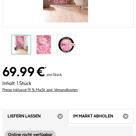
69.99 €
*
pro Stück
Inhalt:
1 Stück
Preise inklusive 19 % MwSt. zzgl. Versandkosten
LIEFERN LASSEN
IM MARKT ABHOLEN
ARTIKEL NICHT VERFÜGBAR
ARTIK
Online nicht verfügbar