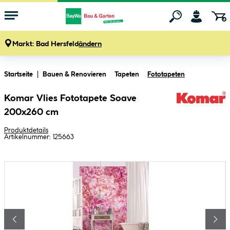
Markt:
Bad Hersfeld
ändern
Zum Hauptinhalt springen
Startseite
Bauen & Renovieren
Tapeten
Fototapeten
Komar Vlies Fototapete Soave
200x260 cm
Produktdetails
Artikelnummer:
125663
Bildergalerie überspringen