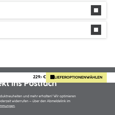
229.- €
LIEFEROPTIONEN
WÄHLEN
ekt ins Postfach
oduktneuheiten und mehr erhalten! Wir optimieren
jederzeit widerrufen – über den Abmeldelink im
timmungen
.