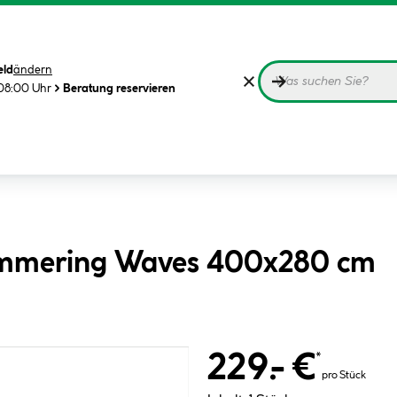
eld
ändern
08:00 Uhr
Beratung reservieren
himmering Waves 400x280 cm
229.- €
*
pro Stück