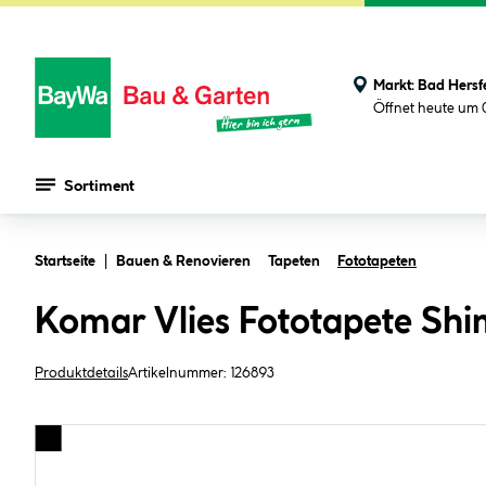
Markt:
Bad Hersf
Öffnet heute um 
Sortiment
Zum Hauptinhalt springen
Startseite
Bauen & Renovieren
Tapeten
Fototapeten
Komar Vlies Fototapete S
Produktdetails
Artikelnummer:
126893
Bildergalerie überspringen