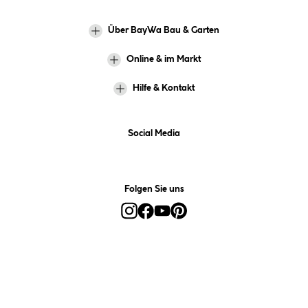
Über BayWa Bau & Garten
Online & im Markt
Hilfe & Kontakt
Social Media
Folgen Sie uns
Alle Preise inkl. gesetzl. Mehrwertsteuer zzgl.
Versandkosten
und ggf.
Nachnahmegebühren, wenn nicht anders angegeben.
*Preis bestimmt sich auf Basis Ihres hinterlegten Marktes.
**Nur für Inhaber der BayWa-Card. Nicht kombinierbar mit
Sofortrabatten, Aktionen, Rabatt-Coupons und Rabatt-Gutscheinen. Um