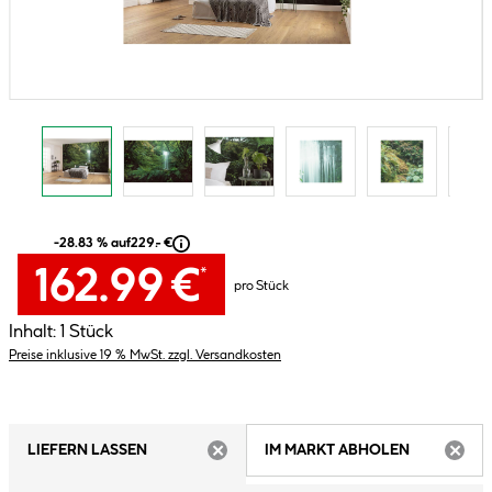
-28.83 % auf
229.- €
162.99 €
*
pro Stück
Inhalt:
1 Stück
Preise inklusive 19 % MwSt. zzgl. Versandkosten
LIEFERN LASSEN
IM MARKT ABHOLEN
ARTIKEL NICHT VERFÜGBAR
ARTIK