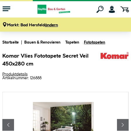
Markt:
Bad Hersfeld
ändern
Zum Hauptinhalt springen
Startseite
Bauen & Renovieren
Tapeten
Fototapeten
Komar Vlies Fototapete Secret Veil
450x280 cm
Produktdetails
Artikelnummer:
126888
Bildergalerie überspringen