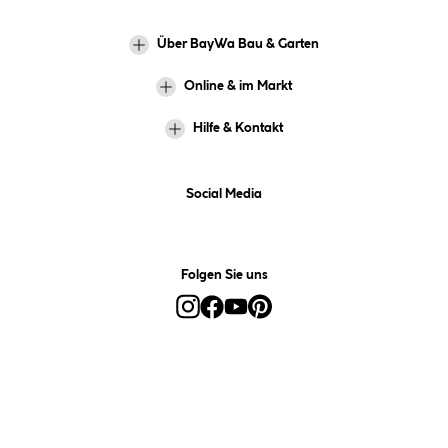
Über BayWa Bau & Garten
Online & im Markt
Hilfe & Kontakt
Social Media
Folgen Sie uns
Alle Preise inkl. gesetzl. Mehrwertsteuer zzgl.
Versandkosten
und ggf.
Nachnahmegebühren, wenn nicht anders angegeben.
*Preis bestimmt sich auf Basis Ihres hinterlegten Marktes.
**Nur für Inhaber der BayWa-Card. Nicht kombinierbar mit
Sofortrabatten, Aktionen, Rabatt-Coupons und Rabatt-Gutscheinen. Um