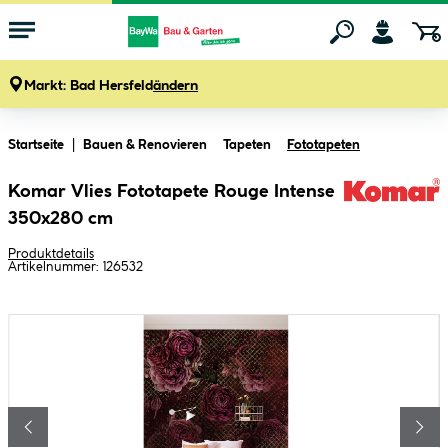
Markt:
Bad Hersfeld
ändern
Zum Hauptinhalt springen
Startseite
Bauen & Renovieren
Tapeten
Fototapeten
Komar Vlies Fototapete Rouge Intense
350x280 cm
Produktdetails
Artikelnummer:
126532
Bildergalerie überspringen