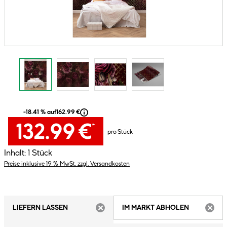
-18.41 % auf
162.99 €
132.99 €
*
pro Stück
Inhalt:
1 Stück
Preise inklusive 19 % MwSt. zzgl. Versandkosten
LIEFERN LASSEN
IM MARKT ABHOLEN
ARTIKEL NICHT VERFÜGBAR
ARTIK