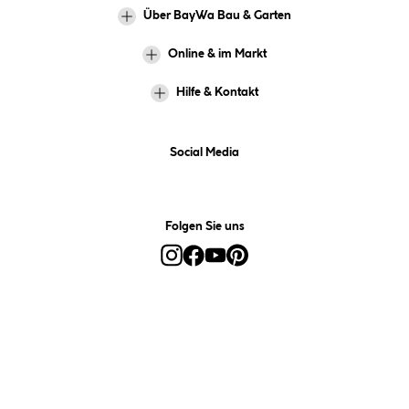
Über BayWa Bau & Garten
Online & im Markt
Hilfe & Kontakt
Social Media
Folgen Sie uns
Alle Preise inkl. gesetzl. Mehrwertsteuer zzgl.
Versandkosten
und ggf.
Nachnahmegebühren, wenn nicht anders angegeben.
*Preis bestimmt sich auf Basis Ihres hinterlegten Marktes.
**Nur für Inhaber der BayWa-Card. Nicht kombinierbar mit
Sofortrabatten, Aktionen, Rabatt-Coupons und Rabatt-Gutscheinen. Um
den BayWa-Card-Preis zu erhalten, legen Sie den Artikel in den
Warenkorb und hinterlegen Sie bei der Bestellung Ihre BayWa-Card-