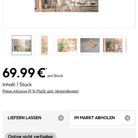
69.99 €
*
pro Stück
Inhalt:
1 Stück
Preise inklusive 19 % MwSt. zzgl. Versandkosten
LIEFERN LASSEN
IM MARKT ABHOLEN
ARTIKEL NICHT VERFÜGBAR
ARTIK
Online nicht verfügbar