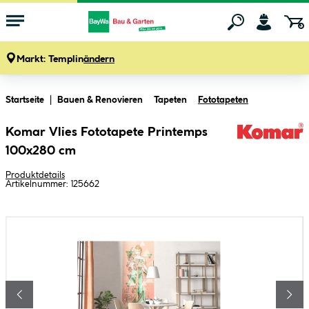
Markt:
Templin
ändern
Zum Hauptinhalt springen
Startseite
Bauen & Renovieren
Tapeten
Fototapeten
Komar Vlies Fototapete Printemps
100x280 cm
Produktdetails
Artikelnummer:
125662
Bildergalerie überspringen