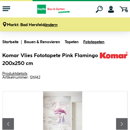
Markt:
Bad Hersfeld
ändern
Zum Hauptinhalt springen
Startseite
Bauen & Renovieren
Tapeten
Fototapeten
Komar Vlies Fototapete Pink Flamingo
200x250 cm
Produktdetails
Artikelnummer:
126142
Bildergalerie überspringen