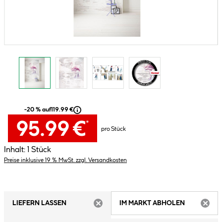
-20 % auf
119.99 €
95.99 €
*
pro Stück
Inhalt:
1 Stück
Preise inklusive 19 % MwSt. zzgl. Versandkosten
LIEFERN LASSEN
IM MARKT ABHOLEN
ARTIKEL NICHT VERFÜGBAR
ARTIK