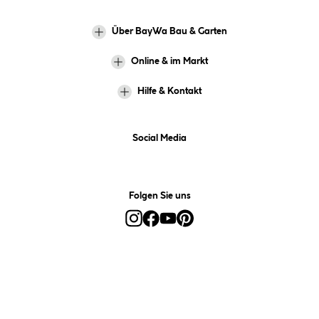
Über BayWa Bau & Garten
Online & im Markt
Hilfe & Kontakt
Social Media
Folgen Sie uns
Alle Preise inkl. gesetzl. Mehrwertsteuer zzgl.
Versandkosten
und ggf.
Nachnahmegebühren, wenn nicht anders angegeben.
*Preis bestimmt sich auf Basis Ihres hinterlegten Marktes.
**Nur für Inhaber der BayWa-Card. Nicht kombinierbar mit
Sofortrabatten, Aktionen, Rabatt-Coupons und Rabatt-Gutscheinen. Um