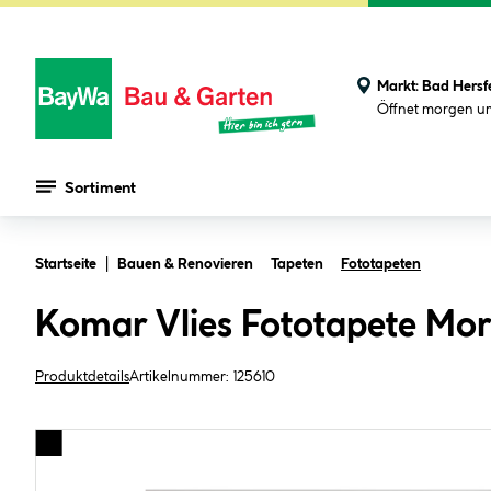
Markt:
Bad Hersf
Öffnet morgen u
Sortiment
Zum Hauptinhalt springen
Startseite
Bauen & Renovieren
Tapeten
Fototapeten
Komar Vlies Fototapete Mo
Produktdetails
Artikelnummer:
125610
Bildergalerie überspringen