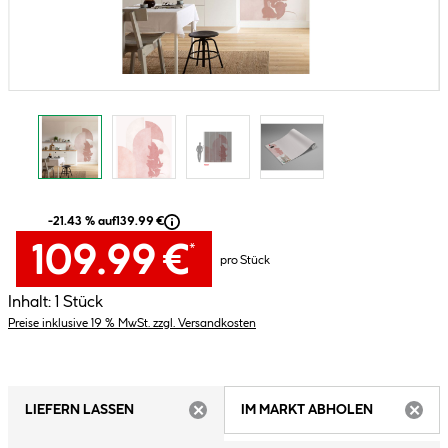
-21.43 % auf
139.99 €
109.99 €
*
pro Stück
Inhalt:
1 Stück
Preise inklusive 19 % MwSt. zzgl. Versandkosten
LIEFERN LASSEN
IM MARKT ABHOLEN
ARTIKEL NICHT VERFÜGBAR
ARTIK