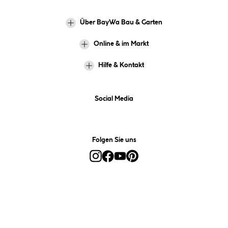
Über BayWa Bau & Garten
Online & im Markt
Hilfe & Kontakt
Social Media
Folgen Sie uns
Alle Preise inkl. gesetzl. Mehrwertsteuer zzgl.
Versandkosten
und ggf.
Nachnahmegebühren, wenn nicht anders angegeben.
*Preis bestimmt sich auf Basis Ihres hinterlegten Marktes.
**Nur für Inhaber der BayWa-Card. Nicht kombinierbar mit
Sofortrabatten, Aktionen, Rabatt-Coupons und Rabatt-Gutscheinen. Um