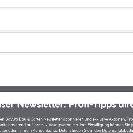
ser Newsletter: Profi-Tipps dir
 den BayWa Bau & Garten Newsletter abonnieren und exklusive Aktionen, Pr
halte basierend auf Ihrem Nutzungsverhalten. Ihre Einwilligung können Sie 
tter oder in Ihrem Kundenkonto. Details finden Sie in den
Datenschutzbes