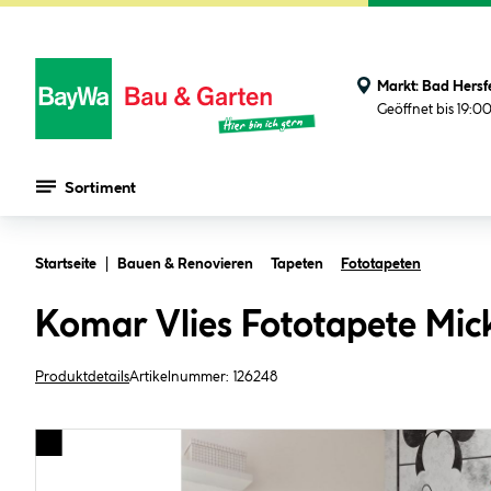
Markt:
Bad Hersf
Geöffnet bis 19:0
Sortiment
Zum Hauptinhalt springen
Startseite
Bauen & Renovieren
Tapeten
Fototapeten
Komar Vlies Fototapete Mic
Produktdetails
Artikelnummer:
126248
Bildergalerie überspringen