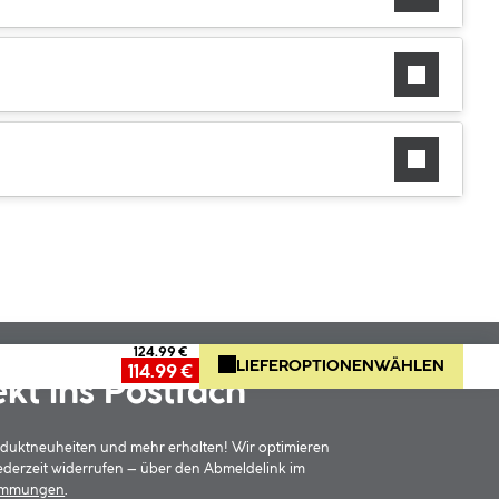
124.99 €
LIEFEROPTIONEN
WÄHLEN
114.99 €
ekt ins Postfach
oduktneuheiten und mehr erhalten! Wir optimieren
jederzeit widerrufen – über den Abmeldelink im
timmungen
.