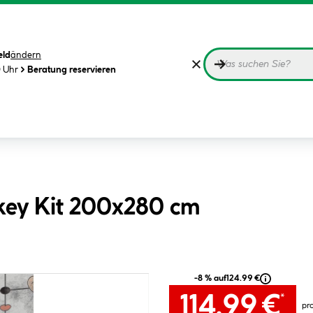
eld
ändern
0 Uhr
Beratung reservieren
key Kit 200x280 cm
-8 % auf
124.99 €
114.99 €
*
pr