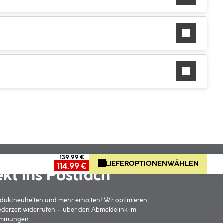
139.99 €
LIEFEROPTIONEN
WÄHLEN
114.99 €
ekt ins Postfach
oduktneuheiten und mehr erhalten! Wir optimieren
jederzeit widerrufen – über den Abmeldelink im
timmungen
.