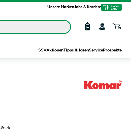
Unsere Marken
Jobs & Karriere
SSV
Aktionen
Tipps & Ideen
Service
Prospekte
o Stück