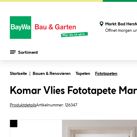
Markt:
Bad Hersf
Öffnet morgen u
Sortiment
Zum Hauptinhalt springen
Startseite
Bauen & Renovieren
Tapeten
Fototapeten
Komar Vlies Fototapete Ma
Produktdetails
Artikelnummer:
126347
Bildergalerie überspringen