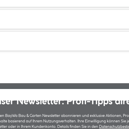
ser Newsletter: Profi-Tipps dir
 den BayWa Bau & Garten Newsletter abonnieren und exklusive Aktionen, Pr
halte basierend auf Ihrem Nutzungsverhalten. Ihre Einwilligung können Sie 
tter oder in Ihrem Kundenkonto. Details finden Sie in den
Datenschutzbes