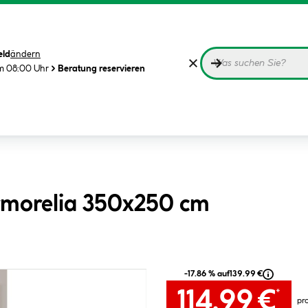
eld
ändern
m 08:00 Uhr
Beratung reservieren
rmorelia 350x250 cm
-17.86 % auf
139.99 €
114.99 €
*
pr