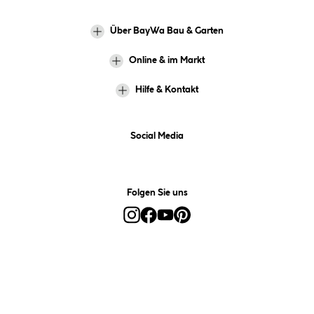
Über BayWa Bau & Garten
Online & im Markt
Hilfe & Kontakt
Social Media
Folgen Sie uns
Alle Preise inkl. gesetzl. Mehrwertsteuer zzgl.
Versandkosten
und ggf.
Nachnahmegebühren, wenn nicht anders angegeben.
*Preis bestimmt sich auf Basis Ihres hinterlegten Marktes.
**Nur für Inhaber der BayWa-Card. Nicht kombinierbar mit
Sofortrabatten, Aktionen, Rabatt-Coupons und Rabatt-Gutscheinen. Um