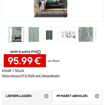
-28.89 % auf
134.99 €
95.99 €
*
pro Stück
Inhalt:
1 Stück
Preise inklusive 19 % MwSt. zzgl. Versandkosten
LIEFERN LASSEN
IM MARKT ABHOLEN
ARTIKEL NICHT VERFÜGBAR
ARTIK