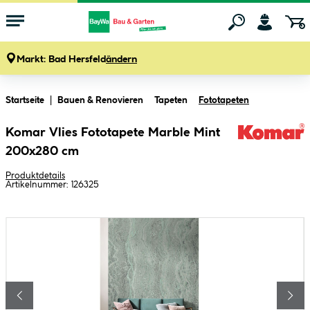
Markt:
Bad Hersfeld
ändern
Zum Hauptinhalt springen
Startseite
Bauen & Renovieren
Tapeten
Fototapeten
Komar Vlies Fototapete Marble Mint
200x280 cm
Produktdetails
Artikelnummer:
126325
Bildergalerie überspringen