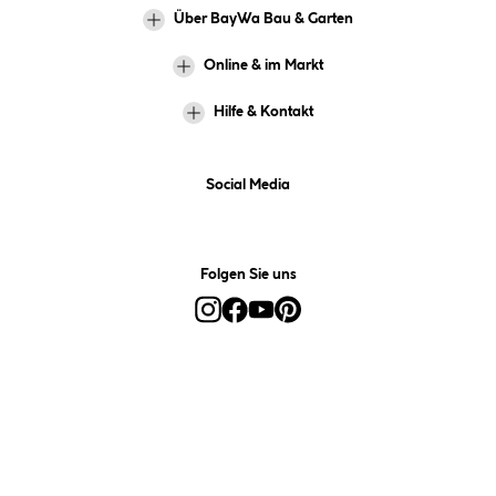
Über BayWa Bau & Garten
Online & im Markt
Hilfe & Kontakt
Social Media
Folgen Sie uns
Alle Preise inkl. gesetzl. Mehrwertsteuer zzgl.
Versandkosten
und ggf.
Nachnahmegebühren, wenn nicht anders angegeben.
*Preis bestimmt sich auf Basis Ihres hinterlegten Marktes.
**Nur für Inhaber der BayWa-Card. Nicht kombinierbar mit
Sofortrabatten, Aktionen, Rabatt-Coupons und Rabatt-Gutscheinen. Um
den BayWa-Card-Preis zu erhalten, legen Sie den Artikel in den
Warenkorb und hinterlegen Sie bei der Bestellung Ihre BayWa-Card-