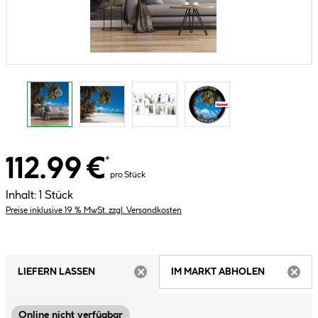
112.99 €
*
pro Stück
Inhalt:
1 Stück
Preise inklusive 19 % MwSt. zzgl. Versandkosten
LIEFERN LASSEN
IM MARKT ABHOLEN
ARTIKEL NICHT VERFÜGBAR
ARTIK
Online nicht verfügbar