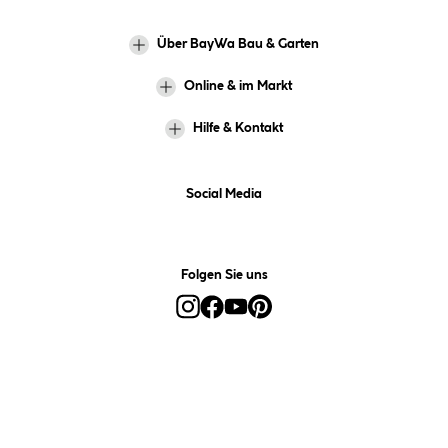
Über BayWa Bau & Garten
Online & im Markt
Hilfe & Kontakt
Social Media
Folgen Sie uns
Alle Preise inkl. gesetzl. Mehrwertsteuer zzgl.
Versandkosten
und ggf.
Nachnahmegebühren, wenn nicht anders angegeben.
*Preis bestimmt sich auf Basis Ihres hinterlegten Marktes.
**Nur für Inhaber der BayWa-Card. Nicht kombinierbar mit
Sofortrabatten, Aktionen, Rabatt-Coupons und Rabatt-Gutscheinen. Um