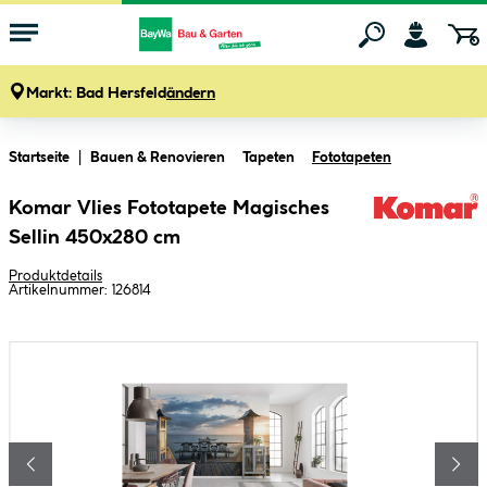
Markt:
Bad Hersfeld
ändern
Zum Hauptinhalt springen
Startseite
Bauen & Renovieren
Tapeten
Fototapeten
Komar Vlies Fototapete Magisches
Sellin 450x280 cm
Produktdetails
Artikelnummer:
126814
Bildergalerie überspringen