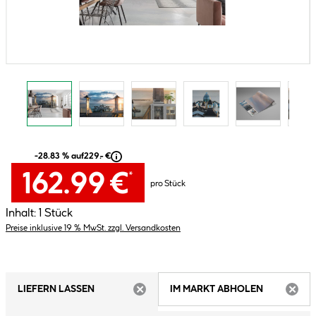
-28.83 % auf
229.- €
162.99 €
*
pro Stück
Inhalt:
1 Stück
Preise inklusive 19 % MwSt. zzgl. Versandkosten
LIEFERN LASSEN
IM MARKT ABHOLEN
ARTIKEL NICHT VERFÜGBAR
ARTIK