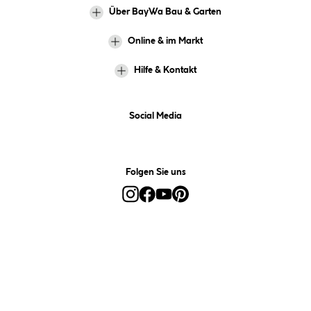
Über BayWa Bau & Garten
Online & im Markt
Hilfe & Kontakt
Social Media
Folgen Sie uns
Alle Preise inkl. gesetzl. Mehrwertsteuer zzgl.
Versandkosten
und ggf.
Nachnahmegebühren, wenn nicht anders angegeben.
*Preis bestimmt sich auf Basis Ihres hinterlegten Marktes.
**Nur für Inhaber der BayWa-Card. Nicht kombinierbar mit
Sofortrabatten, Aktionen, Rabatt-Coupons und Rabatt-Gutscheinen. Um
den BayWa-Card-Preis zu erhalten, legen Sie den Artikel in den
Warenkorb und hinterlegen Sie bei der Bestellung Ihre BayWa-Card-