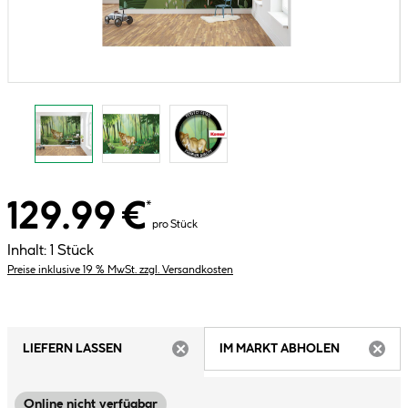
129.99 €
*
pro Stück
Inhalt:
1 Stück
Preise inklusive 19 % MwSt. zzgl. Versandkosten
LIEFERN LASSEN
IM MARKT ABHOLEN
ARTIKEL NICHT VERFÜGBAR
ARTIK
Online nicht verfügbar