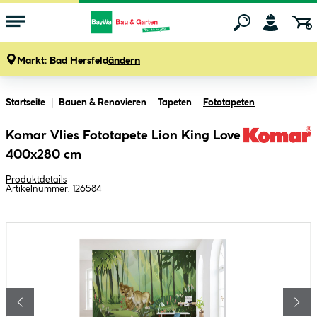
Markt:
Bad Hersfeld
ändern
Zum Hauptinhalt springen
Startseite
Bauen & Renovieren
Tapeten
Fototapeten
Komar Vlies Fototapete Lion King Love
400x280 cm
Produktdetails
Artikelnummer:
126584
Bildergalerie überspringen