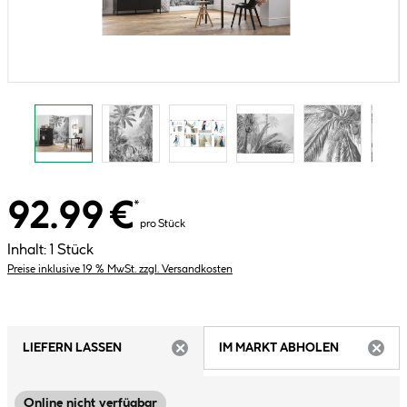
92.99 €
*
pro Stück
Inhalt:
1 Stück
Preise inklusive 19 % MwSt. zzgl. Versandkosten
LIEFERN LASSEN
IM MARKT ABHOLEN
ARTIKEL NICHT VERFÜGBAR
ARTIK
Online nicht verfügbar