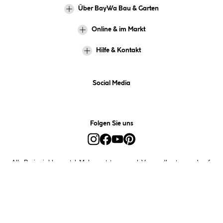
Über BayWa Bau & Garten
Online & im Markt
Hilfe & Kontakt
Social Media
Folgen Sie uns
Alle Preise inkl. gesetzl. Mehrwertsteuer zzgl.
Versandkosten
und ggf.
Nachnahmegebühren, wenn nicht anders angegeben.
*Preis bestimmt sich auf Basis Ihres hinterlegten Marktes.
**Nur für Inhaber der BayWa-Card. Nicht kombinierbar mit
Sofortrabatten, Aktionen, Rabatt-Coupons und Rabatt-Gutscheinen. Um
den BayWa-Card-Preis zu erhalten, legen Sie den Artikel in den
Warenkorb und hinterlegen Sie bei der Bestellung Ihre BayWa-Card-