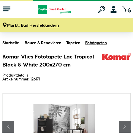
Markt:
Bad Hersfeld
ändern
Zum Hauptinhalt springen
Startseite
Bauen & Renovieren
Tapeten
Fototapeten
Komar Vlies Fototapete Lac Tropical
Black & White 200x270 cm
Produktdetails
Artikelnummer:
126171
Bildergalerie überspringen