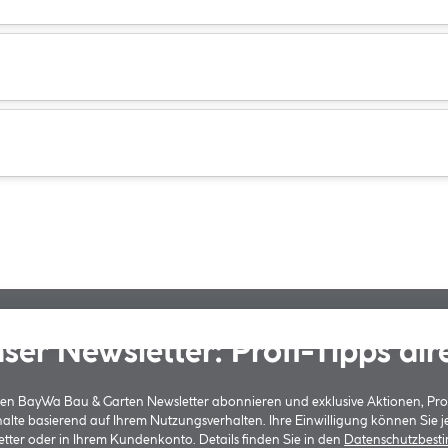
ser Newsletter: Profi-Tipps dir
 den BayWa Bau & Garten Newsletter abonnieren und exklusive Aktionen, Pr
halte basierend auf Ihrem Nutzungsverhalten. Ihre Einwilligung können Sie 
tter oder in Ihrem Kundenkonto. Details finden Sie in den
Datenschutzbes