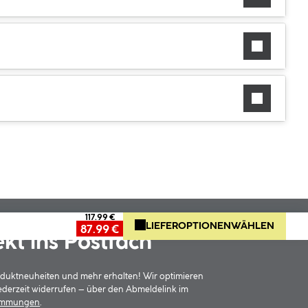
117.99 €
LIEFEROPTIONEN
WÄHLEN
87.99 €
ekt ins Postfach
oduktneuheiten und mehr erhalten! Wir optimieren
jederzeit widerrufen – über den Abmeldelink im
timmungen
.