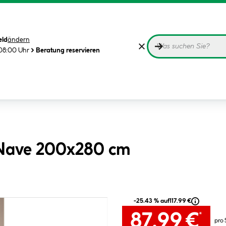
eld
ändern
08:00 Uhr
Beratung reservieren
 Nave 200x280 cm
-25.43 % auf
117.99 €
87.99 €
*
pro 