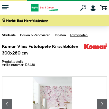
Markt:
Bad Hersfeld
ändern
Zum Hauptinhalt springen
Startseite
Bauen & Renovieren
Tapeten
Fototapeten
Komar Vlies Fototapete Kirschblüten
300x280 cm
Produktdetails
Artikelnummer:
126438
Bildergalerie überspringen