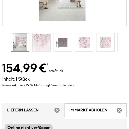
154.99 €
*
pro Stück
Inhalt:
1 Stück
Preise inklusive 19 % MwSt. zzgl. Versandkosten
LIEFERN LASSEN
IM MARKT ABHOLEN
ARTIKEL NICHT VERFÜGBAR
ARTIK
Online nicht verfügbar