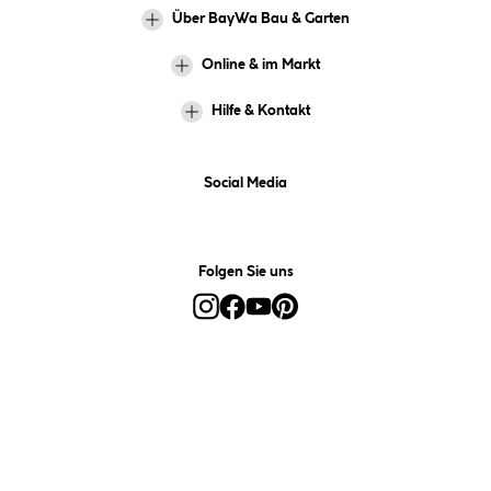
Über BayWa Bau & Garten
Online & im Markt
Hilfe & Kontakt
Social Media
Folgen Sie uns
Alle Preise inkl. gesetzl. Mehrwertsteuer zzgl.
Versandkosten
und ggf.
Nachnahmegebühren, wenn nicht anders angegeben.
*Preis bestimmt sich auf Basis Ihres hinterlegten Marktes.
**Nur für Inhaber der BayWa-Card. Nicht kombinierbar mit
Sofortrabatten, Aktionen, Rabatt-Coupons und Rabatt-Gutscheinen. Um
den BayWa-Card-Preis zu erhalten, legen Sie den Artikel in den
Warenkorb und hinterlegen Sie bei der Bestellung Ihre BayWa-Card-