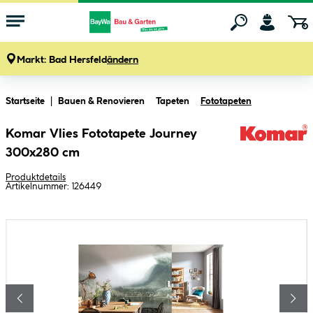
Markt:
Bad Hersfeld
ändern
Zum Hauptinhalt springen
Startseite
Bauen & Renovieren
Tapeten
Fototapeten
Komar Vlies Fototapete Journey
300x280 cm
Produktdetails
Artikelnummer:
126449
Bildergalerie überspringen