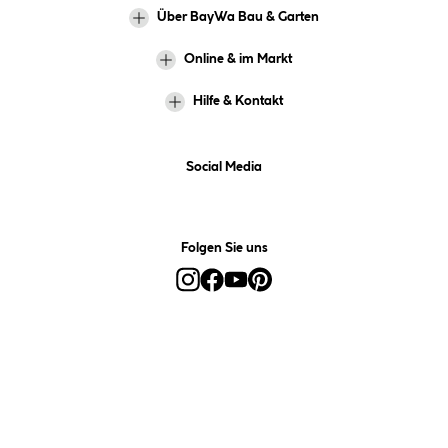
Über BayWa Bau & Garten
Online & im Markt
Hilfe & Kontakt
Social Media
Folgen Sie uns
Alle Preise inkl. gesetzl. Mehrwertsteuer zzgl.
Versandkosten
und ggf.
Nachnahmegebühren, wenn nicht anders angegeben.
*Preis bestimmt sich auf Basis Ihres hinterlegten Marktes.
**Nur für Inhaber der BayWa-Card. Nicht kombinierbar mit
Sofortrabatten, Aktionen, Rabatt-Coupons und Rabatt-Gutscheinen. Um
den BayWa-Card-Preis zu erhalten, legen Sie den Artikel in den
Warenkorb und hinterlegen Sie bei der Bestellung Ihre BayWa-Card-