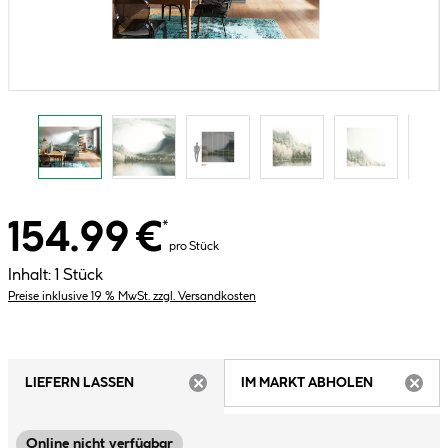
154.99 €
*
pro Stück
Inhalt:
1 Stück
Preise inklusive 19 % MwSt. zzgl. Versandkosten
LIEFERN LASSEN
IM MARKT ABHOLEN
ARTIKEL NICHT VERFÜGBAR
ARTIK
Online nicht verfügbar