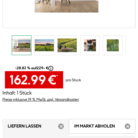
-28.83 % auf
229.- €
162.99 €
*
pro Stück
Inhalt:
1 Stück
Preise inklusive 19 % MwSt. zzgl. Versandkosten
LIEFERN LASSEN
IM MARKT ABHOLEN
ARTIKEL NICHT VERFÜGBAR
ARTIK