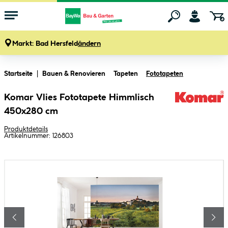
Markt:
Bad Hersfeld
ändern
Zum Hauptinhalt springen
Startseite
Bauen & Renovieren
Tapeten
Fototapeten
Komar Vlies Fototapete Himmlisch
450x280 cm
Produktdetails
Artikelnummer:
126803
Bildergalerie überspringen