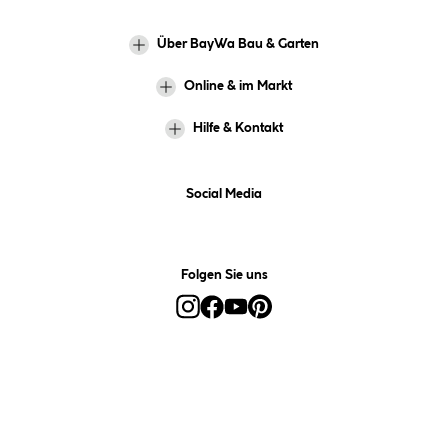
Über BayWa Bau & Garten
Online & im Markt
Hilfe & Kontakt
Social Media
Folgen Sie uns
Alle Preise inkl. gesetzl. Mehrwertsteuer zzgl.
Versandkosten
und ggf.
Nachnahmegebühren, wenn nicht anders angegeben.
*Preis bestimmt sich auf Basis Ihres hinterlegten Marktes.
**Nur für Inhaber der BayWa-Card. Nicht kombinierbar mit
Sofortrabatten, Aktionen, Rabatt-Coupons und Rabatt-Gutscheinen. Um