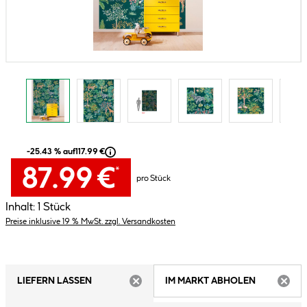
-25.43 % auf
117.99 €
87.99 €
*
pro Stück
Inhalt:
1 Stück
Preise inklusive 19 % MwSt. zzgl. Versandkosten
LIEFERN LASSEN
IM MARKT ABHOLEN
ARTIKEL NICHT VERFÜGBAR
ARTIK