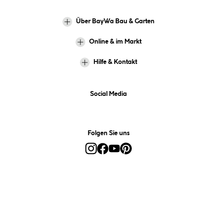
Über BayWa Bau & Garten
Online & im Markt
Hilfe & Kontakt
Social Media
Folgen Sie uns
Alle Preise inkl. gesetzl. Mehrwertsteuer zzgl.
Versandkosten
und ggf.
Nachnahmegebühren, wenn nicht anders angegeben.
*Preis bestimmt sich auf Basis Ihres hinterlegten Marktes.
**Nur für Inhaber der BayWa-Card. Nicht kombinierbar mit
Sofortrabatten, Aktionen, Rabatt-Coupons und Rabatt-Gutscheinen. Um