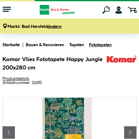
Markt:
Bad Hersfeld
ändern
Zum Hauptinhalt springen
Startseite
Bauen & Renovieren
Tapeten
Fototapeten
Komar Vlies Fototapete Happy Jungle
200x280 cm
Produktdetails
Artikelnummer:
126115
Bildergalerie überspringen