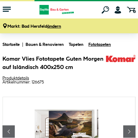
Markt:
Bad Hersfeld
ändern
Zum Hauptinhalt springen
Startseite
Bauen & Renovieren
Tapeten
Fototapeten
Komar Vlies Fototapete Guten Morgen
auf Isländisch 400x250 cm
Produktdetails
Artikelnummer:
126675
Bildergalerie überspringen