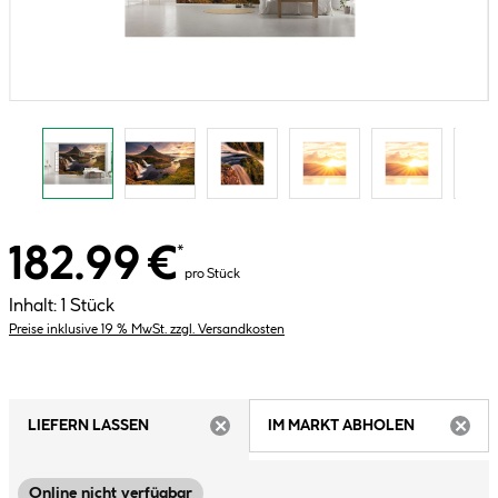
182.99 €
*
pro Stück
Inhalt:
1 Stück
Preise inklusive 19 % MwSt. zzgl. Versandkosten
LIEFERN LASSEN
IM MARKT ABHOLEN
ARTIKEL NICHT VERFÜGBAR
ARTIK
Online nicht verfügbar