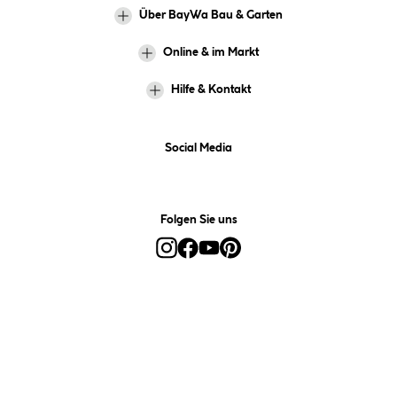
Über BayWa Bau & Garten
Online & im Markt
Hilfe & Kontakt
Social Media
Folgen Sie uns
Alle Preise inkl. gesetzl. Mehrwertsteuer zzgl.
Versandkosten
und ggf.
Nachnahmegebühren, wenn nicht anders angegeben.
*Preis bestimmt sich auf Basis Ihres hinterlegten Marktes.
**Nur für Inhaber der BayWa-Card. Nicht kombinierbar mit
Sofortrabatten, Aktionen, Rabatt-Coupons und Rabatt-Gutscheinen. Um
den BayWa-Card-Preis zu erhalten, legen Sie den Artikel in den
Warenkorb und hinterlegen Sie bei der Bestellung Ihre BayWa-Card-