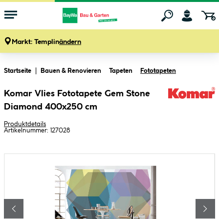
Markt:
Templin
ändern
Zum Hauptinhalt springen
Startseite
Bauen & Renovieren
Tapeten
Fototapeten
Komar Vlies Fototapete Gem Stone
Diamond 400x250 cm
Produktdetails
Artikelnummer:
127028
Bildergalerie überspringen