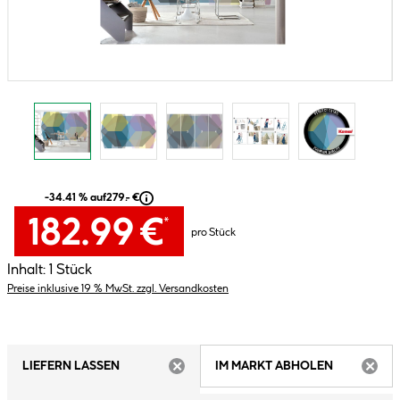
-34.41 % auf
279.- €
182.99 €
*
pro Stück
Inhalt:
1 Stück
Preise inklusive 19 % MwSt. zzgl. Versandkosten
LIEFERN LASSEN
IM MARKT ABHOLEN
ARTIKEL NICHT VERFÜGBAR
ARTIK