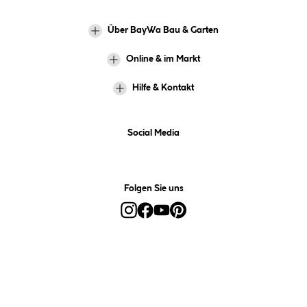
Über BayWa Bau & Garten
Online & im Markt
Hilfe & Kontakt
Social Media
Folgen Sie uns
Alle Preise inkl. gesetzl. Mehrwertsteuer zzgl.
Versandkosten
und ggf.
Nachnahmegebühren, wenn nicht anders angegeben.
*Preis bestimmt sich auf Basis Ihres hinterlegten Marktes.
**Nur für Inhaber der BayWa-Card. Nicht kombinierbar mit
Sofortrabatten, Aktionen, Rabatt-Coupons und Rabatt-Gutscheinen. Um