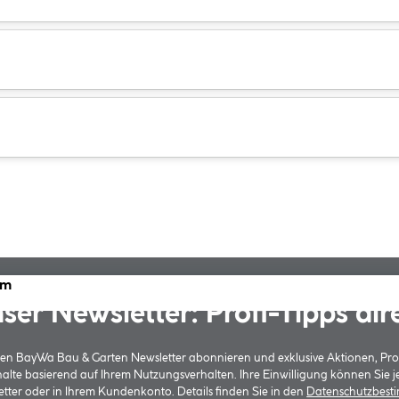
cm
ser Newsletter: Profi-Tipps dir
 den BayWa Bau & Garten Newsletter abonnieren und exklusive Aktionen, Pr
halte basierend auf Ihrem Nutzungsverhalten. Ihre Einwilligung können Sie 
tter oder in Ihrem Kundenkonto. Details finden Sie in den
Datenschutzbes