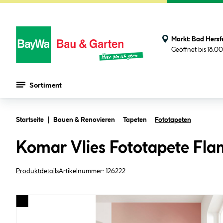
Markt:
Bad Hersf
Geöffnet bis 18:0
Sortiment
Zum Hauptinhalt springen
Startseite
Bauen & Renovieren
Tapeten
Fototapeten
Komar Vlies Fototapete Fla
Produktdetails
Artikelnummer:
126222
Bildergalerie überspringen