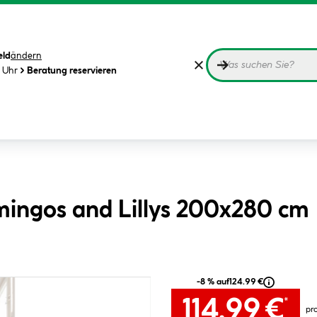
eld
ändern
0 Uhr
Beratung reservieren
mingos and Lillys 200x280 cm
-8 % auf
124.99 €
114.99 €
*
pr