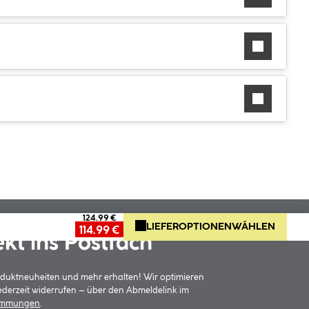
124.99 €
LIEFEROPTIONEN
WÄHLEN
114.99 €
ekt ins Postfach
oduktneuheiten und mehr erhalten! Wir optimieren
jederzeit widerrufen – über den Abmeldelink im
timmungen
.