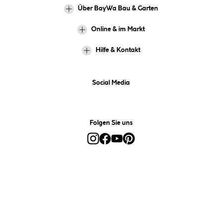
Über BayWa Bau & Garten
Online & im Markt
Hilfe & Kontakt
Social Media
Folgen Sie uns
Alle Preise inkl. gesetzl. Mehrwertsteuer zzgl.
Versandkosten
und ggf.
Nachnahmegebühren, wenn nicht anders angegeben.
*Preis bestimmt sich auf Basis Ihres hinterlegten Marktes.
**Nur für Inhaber der BayWa-Card. Nicht kombinierbar mit
Sofortrabatten, Aktionen, Rabatt-Coupons und Rabatt-Gutscheinen. Um
den BayWa-Card-Preis zu erhalten, legen Sie den Artikel in den
Warenkorb und hinterlegen Sie bei der Bestellung Ihre BayWa-Card-