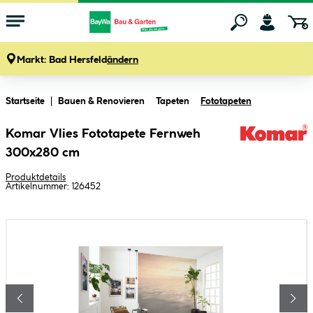
Markt:
Bad Hersfeld
ändern
Zum Hauptinhalt springen
Startseite
Bauen & Renovieren
Tapeten
Fototapeten
Komar Vlies Fototapete Fernweh
300x280 cm
Produktdetails
Artikelnummer:
126452
Bildergalerie überspringen