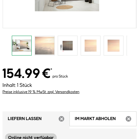
154.99 €
*
pro Stück
Inhalt:
1 Stück
Preise inklusive 19 % MwSt. zzgl. Versandkosten
LIEFERN LASSEN
IM MARKT ABHOLEN
ARTIKEL NICHT VERFÜGBAR
ARTIK
Online nicht verfügbar