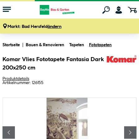
Markt:
Bad Hersfeld
ändern
Zum Hauptinhalt springen
Startseite
Bauen & Renovieren
Tapeten
Fototapeten
Komar Vlies Fototapete Fantasia Dark
200x250 cm
Produktdetails
Artikelnummer:
126155
Bildergalerie überspringen