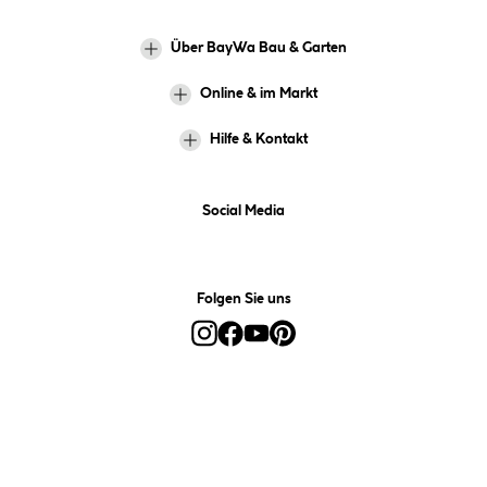
Über BayWa Bau & Garten
Online & im Markt
Hilfe & Kontakt
Social Media
Folgen Sie uns
Alle Preise inkl. gesetzl. Mehrwertsteuer zzgl.
Versandkosten
und ggf.
Nachnahmegebühren, wenn nicht anders angegeben.
*Preis bestimmt sich auf Basis Ihres hinterlegten Marktes.
**Nur für Inhaber der BayWa-Card. Nicht kombinierbar mit
Sofortrabatten, Aktionen, Rabatt-Coupons und Rabatt-Gutscheinen. Um