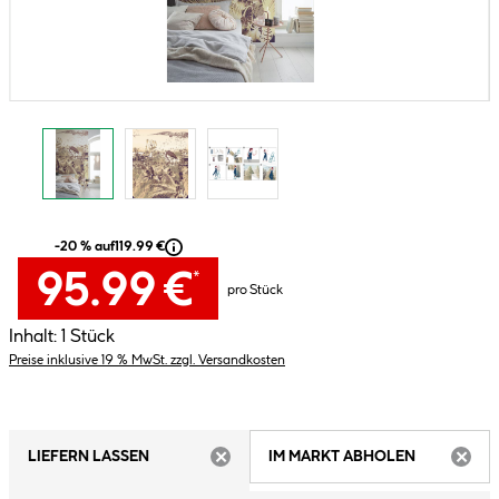
-20 % auf
119.99 €
95.99 €
*
pro Stück
Inhalt:
1 Stück
Preise inklusive 19 % MwSt. zzgl. Versandkosten
LIEFERN LASSEN
IM MARKT ABHOLEN
ARTIKEL NICHT VERFÜGBAR
ARTIK