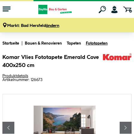
Markt:
Bad Hersfeld
ändern
Zum Hauptinhalt springen
Startseite
Bauen & Renovieren
Tapeten
Fototapeten
Komar Vlies Fototapete Emerald Cove
400x250 cm
Produktdetails
Artikelnummer:
126673
Bildergalerie überspringen