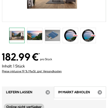
182.99 €
*
pro Stück
Inhalt:
1 Stück
Preise inklusive 19 % MwSt. zzgl. Versandkosten
LIEFERN LASSEN
IM MARKT ABHOLEN
ARTIKEL NICHT VERFÜGBAR
ARTIK
Online nicht verfügbar