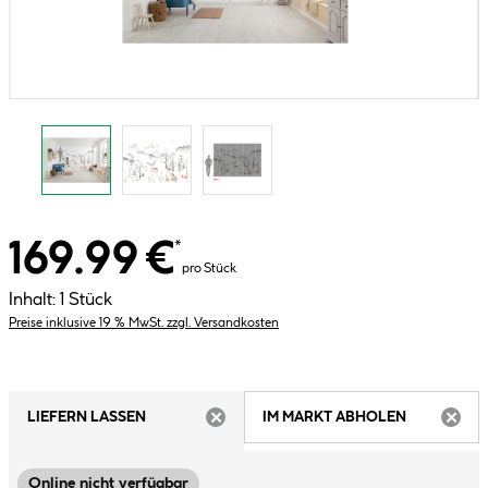
169.99 €
*
pro Stück
Inhalt:
1 Stück
Preise inklusive 19 % MwSt. zzgl. Versandkosten
LIEFERN LASSEN
IM MARKT ABHOLEN
ARTIKEL NICHT VERFÜGBAR
ARTIK
Online nicht verfügbar