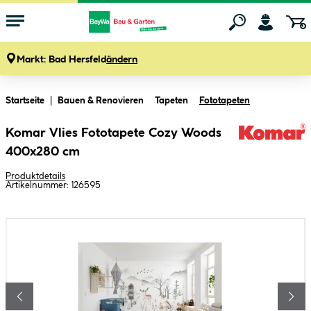
Markt:
Bad Hersfeld
ändern
Zum Hauptinhalt springen
Startseite
Bauen & Renovieren
Tapeten
Fototapeten
Komar Vlies Fototapete Cozy Woods
400x280 cm
Produktdetails
Artikelnummer:
126595
Bildergalerie überspringen