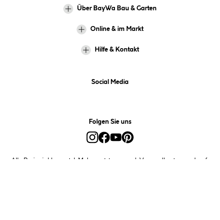
Über BayWa Bau & Garten
Online & im Markt
Hilfe & Kontakt
Social Media
Folgen Sie uns
Alle Preise inkl. gesetzl. Mehrwertsteuer zzgl.
Versandkosten
und ggf.
Nachnahmegebühren, wenn nicht anders angegeben.
*Preis bestimmt sich auf Basis Ihres hinterlegten Marktes.
**Nur für Inhaber der BayWa-Card. Nicht kombinierbar mit
Sofortrabatten, Aktionen, Rabatt-Coupons und Rabatt-Gutscheinen. Um
den BayWa-Card-Preis zu erhalten, legen Sie den Artikel in den
Warenkorb und hinterlegen Sie bei der Bestellung Ihre BayWa-Card-