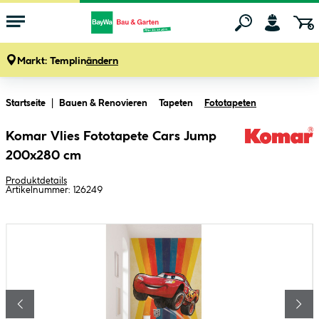
Markt:
Templin
ändern
Zum Hauptinhalt springen
Startseite
Bauen & Renovieren
Tapeten
Fototapeten
Komar Vlies Fototapete Cars Jump
200x280 cm
Produktdetails
Artikelnummer:
126249
Bildergalerie überspringen