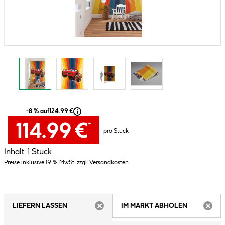
-8 % auf
124.99 €
114.99 €
*
pro Stück
Inhalt:
1 Stück
Preise inklusive 19 % MwSt. zzgl. Versandkosten
LIEFERN LASSEN
IM MARKT ABHOLEN
ARTIKEL NICHT VERFÜGBAR
ARTIK