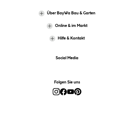
Über BayWa Bau & Garten
Online & im Markt
Hilfe & Kontakt
Social Media
Folgen Sie uns
Alle Preise inkl. gesetzl. Mehrwertsteuer zzgl.
Versandkosten
und ggf.
Nachnahmegebühren, wenn nicht anders angegeben.
*Preis bestimmt sich auf Basis Ihres hinterlegten Marktes.
**Nur für Inhaber der BayWa-Card. Nicht kombinierbar mit
Sofortrabatten, Aktionen, Rabatt-Coupons und Rabatt-Gutscheinen. Um