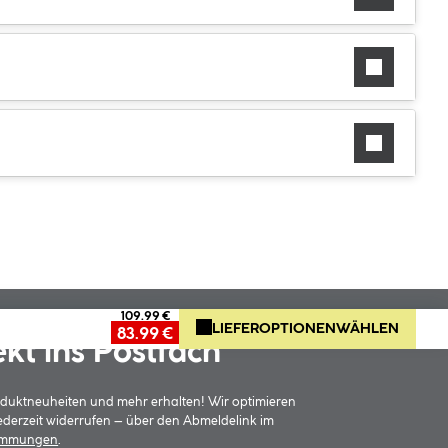
109.99 €
LIEFEROPTIONEN
WÄHLEN
83.99 €
ekt ins Postfach
oduktneuheiten und mehr erhalten! Wir optimieren
jederzeit widerrufen – über den Abmeldelink im
timmungen
.