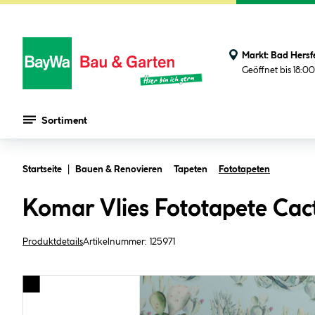
Markt:
Bad Hersf
Geöffnet bis 18:0
Sortiment
Zum Hauptinhalt springen
Startseite
Bauen & Renovieren
Tapeten
Fototapeten
Komar Vlies Fototapete Ca
Produktdetails
Artikelnummer:
125971
Bildergalerie überspringen