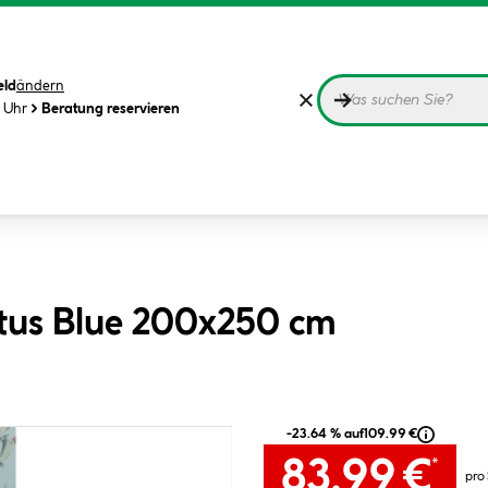
eld
ändern
0 Uhr
Beratung reservieren
ctus Blue 200x250 cm
-23.64 % auf
109.99 €
83.99 €
*
pro