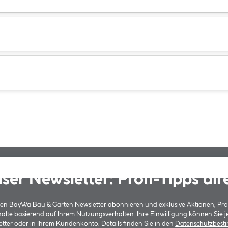
ser Newsletter: Profi-Tipps dir
 den BayWa Bau & Garten Newsletter abonnieren und exklusive Aktionen, Pr
halte basierend auf Ihrem Nutzungsverhalten. Ihre Einwilligung können Sie 
tter oder in Ihrem Kundenkonto. Details finden Sie in den
Datenschutzbes