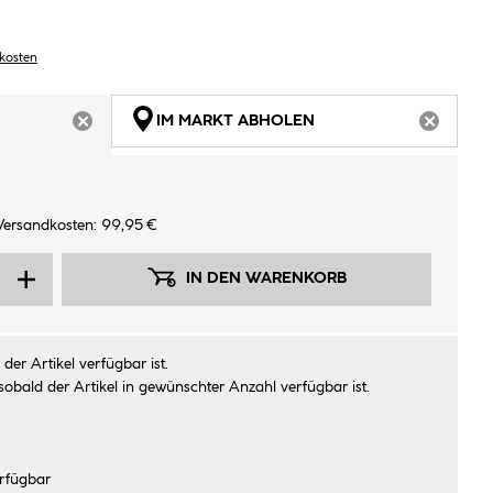
dkosten
IM MARKT ABHOLEN
ARTIKEL NICHT VERFÜGBAR
ARTIKEL
Versandkosten: 99,95 €
IN DEN WARENKORB
der Artikel verfügbar ist.
sobald der Artikel in gewünschter Anzahl verfügbar ist.
rfügbar