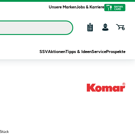
Unsere Marken
Jobs & Karriere
SSV
Aktionen
Tipps & Ideen
Service
Prospekte
 Stück