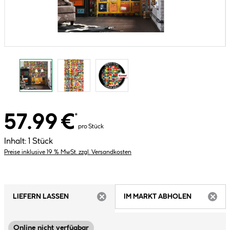
57.99 €
*
pro Stück
Inhalt:
1 Stück
Preise inklusive 19 % MwSt. zzgl. Versandkosten
LIEFERN LASSEN
IM MARKT ABHOLEN
ARTIKEL NICHT VERFÜGBAR
ARTIK
Online nicht verfügbar