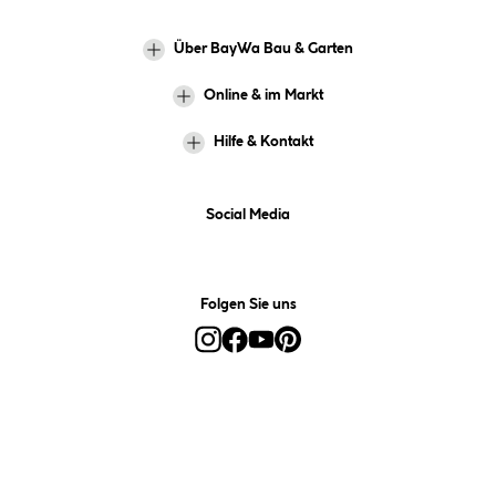
Über BayWa Bau & Garten
Online & im Markt
Hilfe & Kontakt
Social Media
Folgen Sie uns
Alle Preise inkl. gesetzl. Mehrwertsteuer zzgl.
Versandkosten
und ggf.
Nachnahmegebühren, wenn nicht anders angegeben.
*Preis bestimmt sich auf Basis Ihres hinterlegten Marktes.
**Nur für Inhaber der BayWa-Card. Nicht kombinierbar mit
Sofortrabatten, Aktionen, Rabatt-Coupons und Rabatt-Gutscheinen. Um