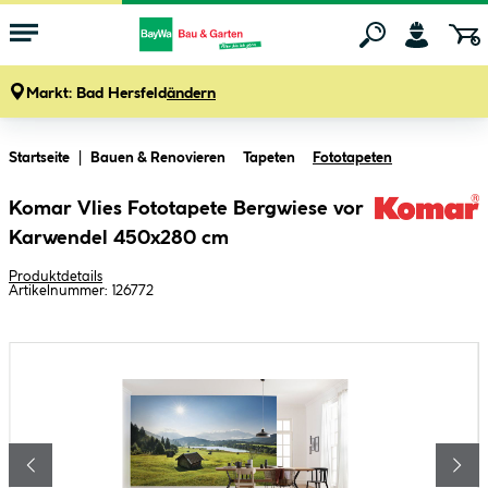
Markt:
Bad Hersfeld
ändern
Zum Hauptinhalt springen
Startseite
Bauen & Renovieren
Tapeten
Fototapeten
Komar Vlies Fototapete Bergwiese vor
Karwendel 450x280 cm
Produktdetails
Artikelnummer:
126772
Bildergalerie überspringen