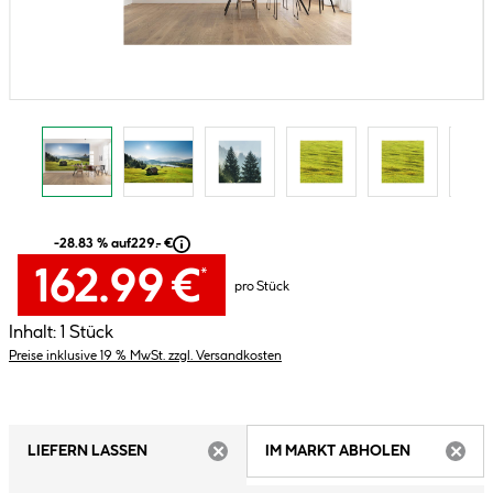
-28.83 % auf
229.- €
162.99 €
*
pro Stück
Inhalt:
1 Stück
Preise inklusive 19 % MwSt. zzgl. Versandkosten
LIEFERN LASSEN
IM MARKT ABHOLEN
ARTIKEL NICHT VERFÜGBAR
ARTIK