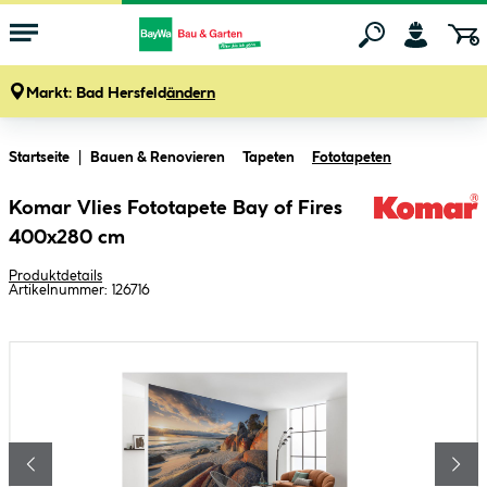
Markt:
Bad Hersfeld
ändern
Zum Hauptinhalt springen
Startseite
Bauen & Renovieren
Tapeten
Fototapeten
Komar Vlies Fototapete Bay of Fires
400x280 cm
Produktdetails
Artikelnummer:
126716
Bildergalerie überspringen