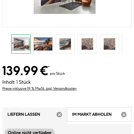
139.99 €
*
pro Stück
Inhalt:
1 Stück
Preise inklusive 19 % MwSt. zzgl. Versandkosten
LIEFERN LASSEN
IM MARKT ABHOLEN
ARTIKEL NICHT VERFÜGBAR
ARTIK
Online nicht verfügbar