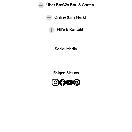
Über BayWa Bau & Garten
Online & im Markt
Hilfe & Kontakt
Social Media
Folgen Sie uns
Alle Preise inkl. gesetzl. Mehrwertsteuer zzgl.
Versandkosten
und ggf.
Nachnahmegebühren, wenn nicht anders angegeben.
*Preis bestimmt sich auf Basis Ihres hinterlegten Marktes.
**Nur für Inhaber der BayWa-Card. Nicht kombinierbar mit
Sofortrabatten, Aktionen, Rabatt-Coupons und Rabatt-Gutscheinen. Um
den BayWa-Card-Preis zu erhalten, legen Sie den Artikel in den
Warenkorb und hinterlegen Sie bei der Bestellung Ihre BayWa-Card-