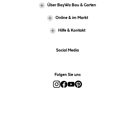
Über BayWa Bau & Garten
Online & im Markt
Hilfe & Kontakt
Social Media
Folgen Sie uns
Alle Preise inkl. gesetzl. Mehrwertsteuer zzgl.
Versandkosten
und ggf.
Nachnahmegebühren, wenn nicht anders angegeben.
*Preis bestimmt sich auf Basis Ihres hinterlegten Marktes.
**Nur für Inhaber der BayWa-Card. Nicht kombinierbar mit
Sofortrabatten, Aktionen, Rabatt-Coupons und Rabatt-Gutscheinen. Um
den BayWa-Card-Preis zu erhalten, legen Sie den Artikel in den
Warenkorb und hinterlegen Sie bei der Bestellung Ihre BayWa-Card-