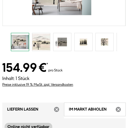
154.99 €
*
pro Stück
Inhalt:
1 Stück
Preise inklusive 19 % MwSt. zzgl. Versandkosten
LIEFERN LASSEN
IM MARKT ABHOLEN
ARTIKEL NICHT VERFÜGBAR
ARTIK
Online nicht verfügbar