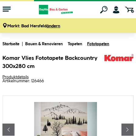
Markt:
Bad Hersfeld
ändern
Zum Hauptinhalt springen
Startseite
Bauen & Renovieren
Tapeten
Fototapeten
Komar Vlies Fototapete Backcountry
300x280 cm
Produktdetails
Artikelnummer:
126466
Bildergalerie überspringen