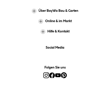
Über BayWa Bau & Garten
Online & im Markt
Hilfe & Kontakt
Social Media
Folgen Sie uns
Alle Preise inkl. gesetzl. Mehrwertsteuer zzgl.
Versandkosten
und ggf.
Nachnahmegebühren, wenn nicht anders angegeben.
*Preis bestimmt sich auf Basis Ihres hinterlegten Marktes.
**Nur für Inhaber der BayWa-Card. Nicht kombinierbar mit
Sofortrabatten, Aktionen, Rabatt-Coupons und Rabatt-Gutscheinen. Um