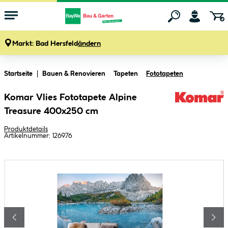
Markt:
Bad Hersfeld
ändern
Zum Hauptinhalt springen
Startseite
Bauen & Renovieren
Tapeten
Fototapeten
Komar Vlies Fototapete Alpine
Treasure 400x250 cm
Produktdetails
Artikelnummer:
126976
Bildergalerie überspringen