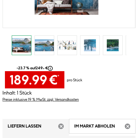
-23.7 % auf
249.- €
189.99 €
*
pro Stück
Inhalt:
1 Stück
Preise inklusive 19 % MwSt. zzgl. Versandkosten
LIEFERN LASSEN
IM MARKT ABHOLEN
ARTIKEL NICHT VERFÜGBAR
ARTIK